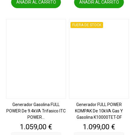
AÑADIR AL CARRITO
AÑADIR AL CARRITO
FUERA DE STOCK
Generador Gasolina FULL
Generador FULL POWER
POWER De 9.4kVA Trifasico ITC
KOMPAK De 10kVA Gas Y
POWER...
Gasolina K10000TET-DF
Precio
Precio
1.059,00 €
1.099,00 €