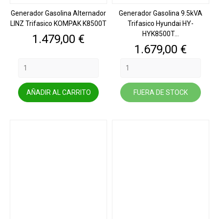
Generador Gasolina Alternador
Generador Gasolina 9.5kVA
LINZ Trifasico KOMPAK K8500T
Trifasico Hyundai HY-
HYK8500T...
Precio
1.479,00 €
Precio
1.679,00 €
AÑADIR AL CARRITO
FUERA DE STOCK