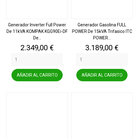
Generador Inverter Full Power
Generador Gasolina FULL
De 11kVA KOMPAK KGG90Ei-DF
POWER De 15kVA Trifasico ITC
De...
POWER...
Precio
Precio
2.349,00 €
3.189,00 €
AÑADIR AL CARRITO
AÑADIR AL CARRITO