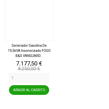
Generador Gasolina De
19,5kVA Insonorizado FOGO
B&S VANGUARD...
Precio
Precio
7.177,50 €
base
8.250,00 €
AÑADIR AL CARRITO