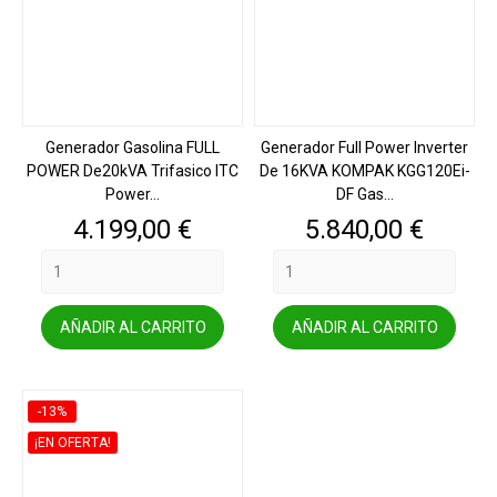
Generador Gasolina FULL
Generador Full Power Inverter
POWER De20kVA Trifasico ITC
De 16KVA KOMPAK KGG120Ei-
Power...
DF Gas...
Precio
Precio
4.199,00 €
5.840,00 €
AÑADIR AL CARRITO
AÑADIR AL CARRITO
-13%
¡EN OFERTA!