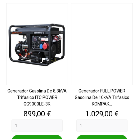
Generador Gasolina De 8,3kVA
Generador FULL POWER
Trifasico ITC POWER
Gasolina De 10kVA Trifasico
GG9000LE-3R
KOMPAK...
Precio
Precio
899,00 €
1.029,00 €