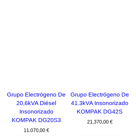
FUERA DE STOCK
FUERA DE STOCK
Grupo Electrógeno De
Grupo Electrógeno De
20,6kVA Diésel
41.3kVA Insonorizado
Insonorizado
KOMPAK DG42S
KOMPAK DG20S3
Precio
21.370,00 €
Precio
11.070,00 €