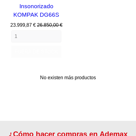
Insonorizado
KOMPAK DG66S
Precio
Precio
23.999,87 €
26.850,00 €
base
FUERA DE STOCK
No existen más productos
¿Cómo hacer compras en Ademax