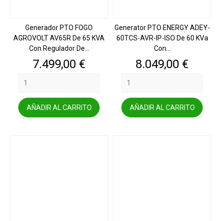
Generador PTO FOGO
Generator PTO ENERGY ADEY-
AGROVOLT AV65R De 65 KVA
60TCS-AVR-IP-ISO De 60 KVa
Con Regulador De...
Con...
Precio
Precio
7.499,00 €
8.049,00 €
AÑADIR AL CARRITO
AÑADIR AL CARRITO