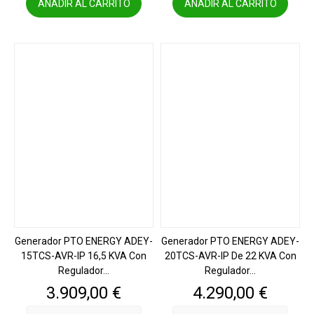
AÑADIR AL CARRITO
AÑADIR AL CARRITO
Generador PTO ENERGY ADEY-
Generador PTO ENERGY ADEY-
15TCS-AVR-IP 16,5 KVA Con
20TCS-AVR-IP De 22 KVA Con
Regulador...
Regulador...
Precio
Precio
3.909,00 €
4.290,00 €