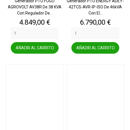
Generador PTO FOGO
Generador PTO ENERGY ADEY-
AGROVOLT AV38R De 38 KVA
42TCS-AVR-IP-ISO De 46kVA
Con Regulador De...
Con El...
Precio
Precio
4.849,00 €
6.790,00 €
AÑADIR AL CARRITO
AÑADIR AL CARRITO