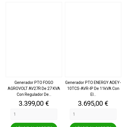
Generador PTO FOGO
Generador PTO ENERGY ADEY-
AGROVOLT AV27R De 27 KVA
10TCS-AVR-IP De 11kVA Con
Con Regulador De...
El...
Precio
Precio
3.399,00 €
3.695,00 €