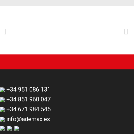


+34 951 086 131
+34 851 960 047
+34 671 984 545
info@ademax.es