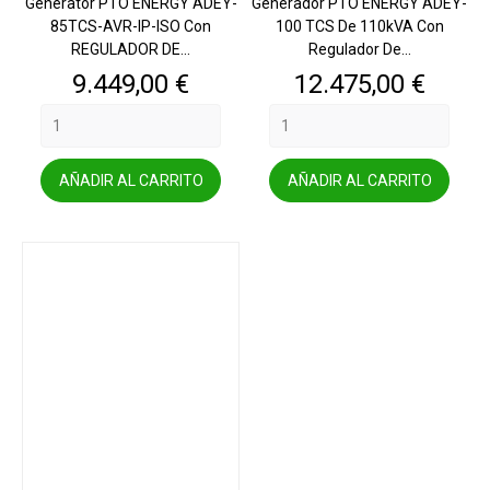
Generator PTO ENERGY ADEY-
Generador PTO ENERGY ADEY-
85TCS-AVR-IP-ISO Con
100 TCS De 110kVA Con
REGULADOR DE...
Regulador De...
Precio
Precio
9.449,00 €
12.475,00 €
AÑADIR AL CARRITO
AÑADIR AL CARRITO