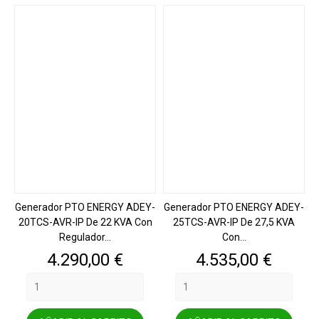
Generador PTO ENERGY ADEY-
Generador PTO ENERGY ADEY-
20TCS-AVR-IP De 22 KVA Con
25TCS-AVR-IP De 27,5 KVA
Regulador...
Con...
Precio
Precio
4.290,00 €
4.535,00 €