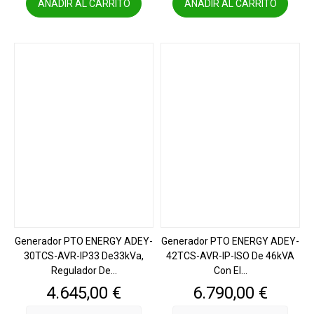
AÑADIR AL CARRITO
AÑADIR AL CARRITO
Generador PTO ENERGY ADEY-
Generador PTO ENERGY ADEY-
30TCS-AVR-IP33 De33kVa,
42TCS-AVR-IP-ISO De 46kVA
Regulador De...
Con El...
Precio
Precio
4.645,00 €
6.790,00 €