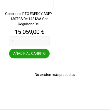
Generador PTO ENERGY ADEY-
130TCS De 143 KVA Con
Regulador De...
Precio
15.059,00 €
AÑADIR AL CARRITO
No existen más productos