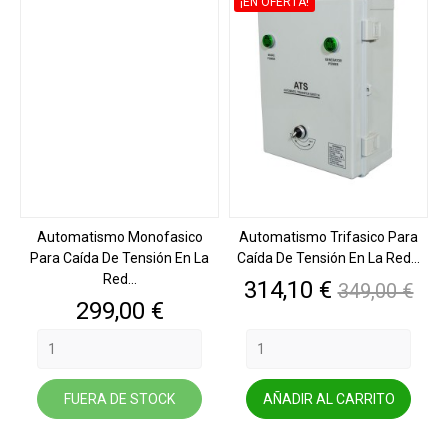
¡EN OFERTA!
Automatismo Monofasico
Automatismo Trifasico Para
Para Caída De Tensión En La
Caída De Tensión En La Red...
Red...
Precio
Precio
314,10 €
349,00 €
base
Precio
299,00 €
FUERA DE STOCK
AÑADIR AL CARRITO