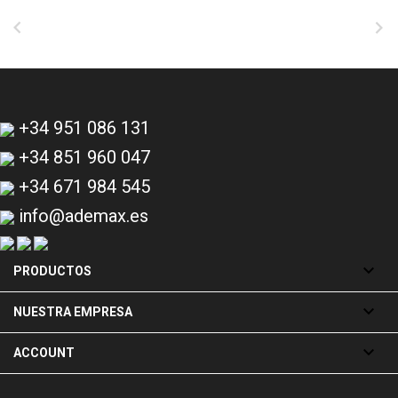


+34 951 086 131
+34 851 960 047
+34 671 984 545
info@ademax.es

PRODUCTOS

NUESTRA EMPRESA

ACCOUNT