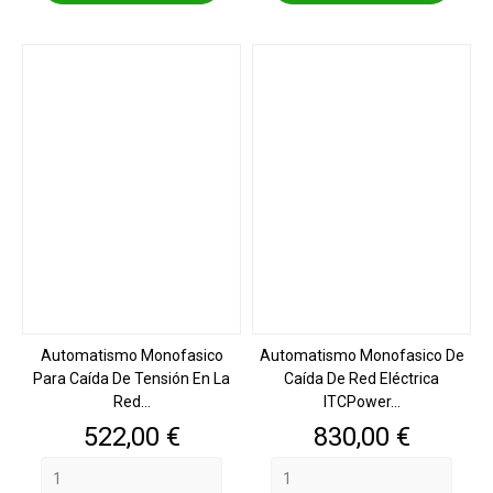
Automatismo Monofasico
Automatismo Monofasico De
Para Caída De Tensión En La
Caída De Red Eléctrica
Red...
ITCPower...
Precio
Precio
522,00 €
830,00 €