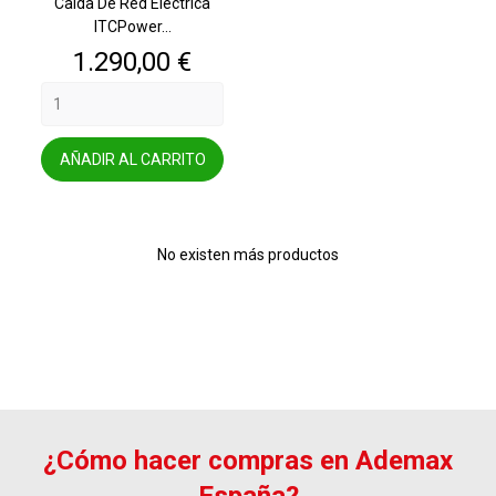
Caída De Red Eléctrica
ITCPower...
Precio
1.290,00 €
AÑADIR AL CARRITO
No existen más productos
¿Cómo hacer compras en Ademax
España?