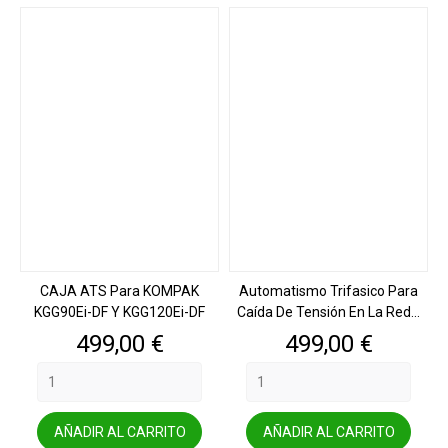
CAJA ATS Para KOMPAK
Automatismo Trifasico Para
KGG90Ei-DF Y KGG120Ei-DF
Caída De Tensión En La Red...
Precio
Precio
499,00 €
499,00 €
AÑADIR AL CARRITO
AÑADIR AL CARRITO