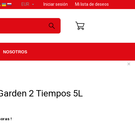

Iniciar sesión
Mi lista de deseos
EUR
CARRITO: 0
NOSOTROS
×
Garden 2 Tiempos 5L
oras !