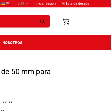

Iniciar sesión
Mi lista de deseos
EUR
CARRITO: 0
NOSOTROS
 de 50 mm para
 habiles