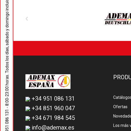
- 8:00-23:00 horas. Todos los días, sábado y domingo incluidos.

PROD
+34 951 086 131
Catálogo
Ofertas
+34 851 960 047
+34 951 086 131
Novedad
+34 671 984 545
Los más 
info@ademax.es